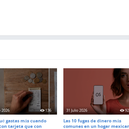
o 2026
136
31 Julio 2026
9
ué gastas más cuando
Las 10 fugas de dinero más
con tarjeta que con
comunes en un hogar mexica