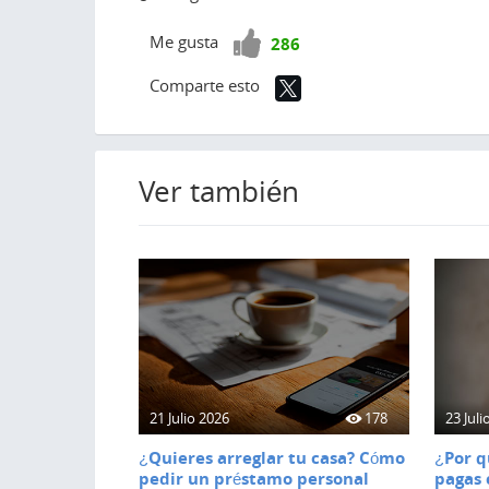
¡Vota
Me gusta
286
positivo!
Comparte esto
Ver también
21 Julio 2026
178
23 Juli
¿Quieres arreglar tu casa? Cómo
¿Por q
pedir un préstamo personal
pagas 