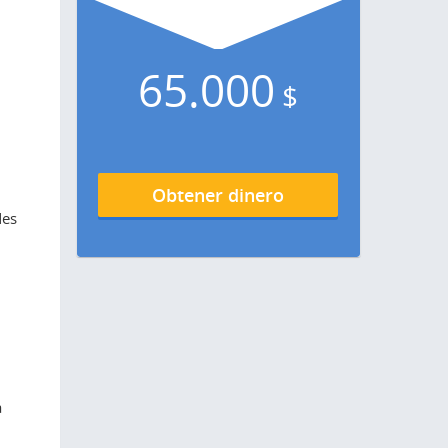
65.000
$
Obtener dinero
des
a