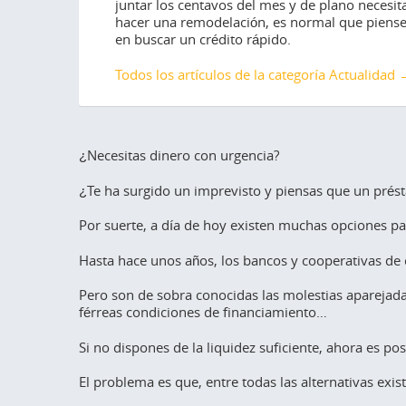
juntar los centavos del mes y de plano necesit
personal que aparece de repente o la sensació
hacer una remodelación, es normal que piens
constante de no llegar a fin de mes.
en buscar un crédito rápido.
Todos los artículos de la categoría Actualidad
Todos los artículos de la categoría Consejos f
Todos los artículos de la categoría Ahorro e i
¿Necesitas dinero con urgencia?
¿Te ha surgido un imprevisto y piensas que un prést
Por suerte, a día de hoy existen muchas opciones pa
Hasta hace unos años, los bancos y cooperativas de 
Pero son de sobra conocidas las molestias aparejadas 
férreas condiciones de financiamiento…
Si no dispones de la liquidez suficiente, ahora es p
El problema es que, entre todas las alternativas exis