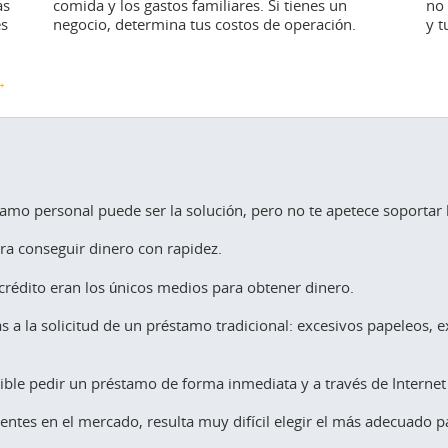
as
n
comida y los gastos familiares. Si tienes un
pago del coche, una urgencia médica o incluso
desordenan o porque, simplemente, la vida
no 
fal
si
es
negocio, determina tus costos de operación.
los gastos del regreso a clases.
aprieta. Y en ese momento, el crédito aparece
y t
a f
como un salvavidas.
nó
bus
un
 →
inancieros →
nversión →
amo personal puede ser la solución, pero no te apetece soportar l
ra conseguir dinero con rapidez.
crédito eran los únicos medios para obtener dinero.
a la solicitud de un préstamo tradicional: excesivos papeleos, ex
osible pedir un préstamo de forma inmediata y a través de Internet
tentes en el mercado, resulta muy difícil elegir el más adecuado p