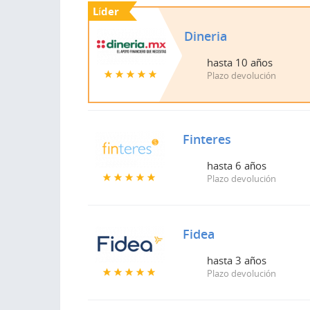
Líder
Líder
Dineria
Dineria
hasta
hasta
10 años
10 años
Plazo devolución
Plazo devolución
Finteres
Finteres
hasta
hasta
6 años
6 años
Plazo devolución
Plazo devolución
Fidea
Fidea
hasta
hasta
3 años
3 años
Plazo devolución
Plazo devolución