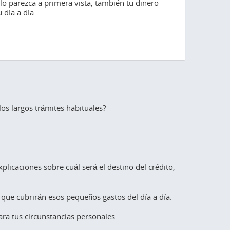
lo parezca a primera vista, también tu dinero
ta de ingresos fijos y a la dificultad de acceder
mplemente no alcanza.
u día a día.
inanciamiento. A diferencia de quienes tienen
mina, los trabajadores independientes deben
car soluciones específicas cuando necesitan
 préstamo personal o un crédito en México.
os largos trámites habituales?
plicaciones sobre cuál será el destino del crédito,
 que cubrirán esos pequeños gastos del día a día.
ara tus circunstancias personales.