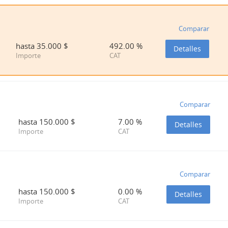
Comparar
Comparar
hasta
hasta
35.000
35.000
$
$
492.00 %
492.00 %
Detalles
Detalles
Importe
Importe
CAT
CAT
Comparar
Comparar
hasta
hasta
150.000
150.000
$
$
7.00 %
7.00 %
Detalles
Detalles
Importe
Importe
CAT
CAT
Comparar
Comparar
hasta
hasta
150.000
150.000
$
$
0.00 %
0.00 %
Detalles
Detalles
Importe
Importe
CAT
CAT