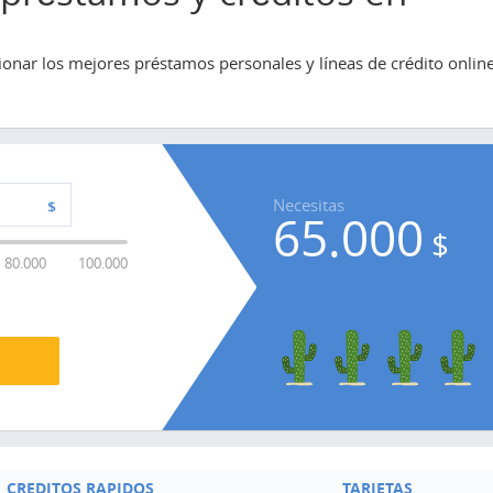
onar los mejores préstamos personales y líneas de crédito onlin
Necesitas
$
65.000
$
80.000
100.000
CREDITOS RAPIDOS
TARJETAS