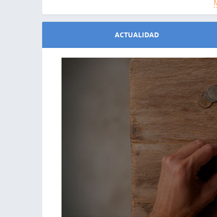
M
M
ACTUALIDAD