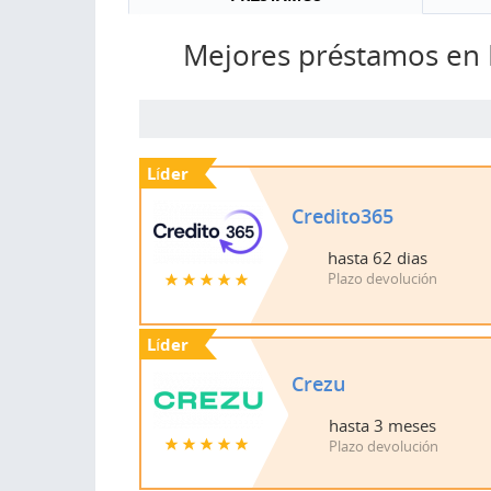
Mejores préstamos en
Mejores préstamos en
Mejores préstamos en
Líder
Líder
Coppel
Credito365
Credito365
hasta
12 meses
hasta
hasta
62 dias
62 dias
Plazo devolución
Plazo devolución
Plazo devolución
Líder
Líder
VEXI
Crezu
Crezu
hasta
12 meses
Plazo devolución
hasta
hasta
3 meses
3 meses
Plazo devolución
Plazo devolución