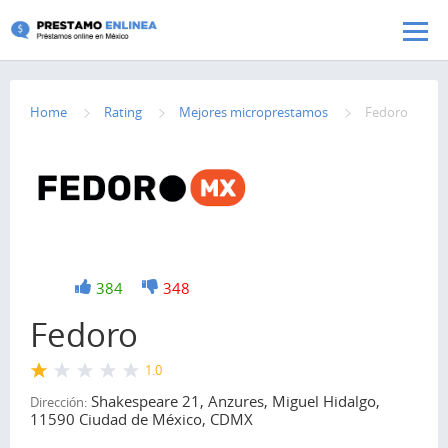
Pasar al contenido principal
Home
Rating
Mejores microprestamos
Fedoro
+1
384
-1
348
Fedoro
1.0
Shakespeare 21, Anzures, Miguel Hidalgo,
Dirección:
11590 Ciudad de México, CDMX