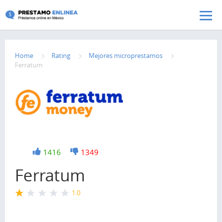
Pasar al contenido principal
Home
Rating
Mejores microprestamos
Ferratum
+1
1416
-1
1349
Ferratum
1.0