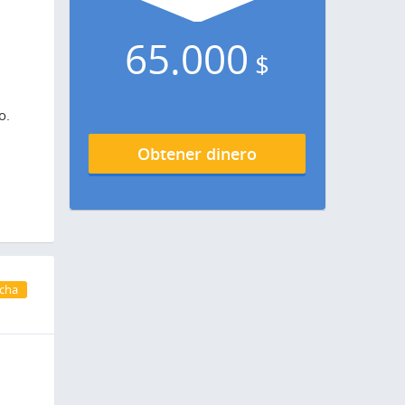
65.000
$
o.
Obtener dinero
cha