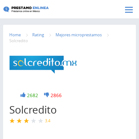
Pasar al contenido principal
Home
Rating
Mejores microprestamos
Solcredito
+1
2682
-1
2866
Solcredito
3.4