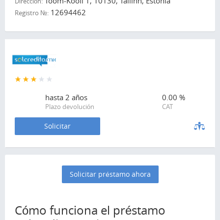
Toom-Kooli 1, 10130, Tallinn, Estonia
Dirección:
12694462
Registro №:
hasta
2 años
0.00 %
Plazo devolución
CAT
Solicitar
Solicitar préstamo ahora
Cómo funciona el préstamo