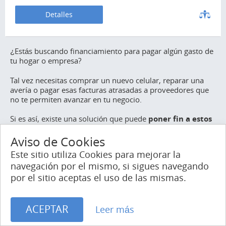
Detalles
¿Estás buscando financiamiento para pagar algún gasto de
tu hogar o empresa?
Tal vez necesitas comprar un nuevo celular, reparar una
avería o pagar esas facturas atrasadas a proveedores que
no te permiten avanzar en tu negocio.
Si es así, existe una solución que puede
poner fin a estos
problemas económicos por los que todos hemos
pasado alguna vez: los microcréditos.
Aviso de Cookies
Este sitio utiliza Cookies para mejorar la
Este tipo de créditos son usados cada vez por más
navegación por el mismo, si sigues navegando
ciudadanos mexicanos para afrontar esos pequeños
imprevistos que a menudo surgen cuando hay falta de
por el sitio aceptas el uso de las mismas.
liquidez.
Pero, ¿sabes qué son realmente estos productos de
ACEPTAR
Leer más
financiamiento?