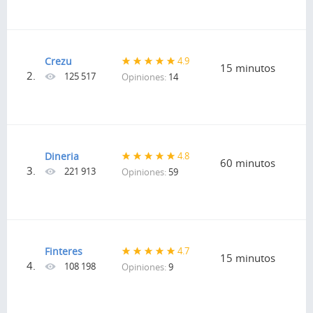
Crezu
4.9
15 minutos
2.
125 517
Opiniones:
14
Dineria
4.8
60 minutos
3.
221 913
Opiniones:
59
Finteres
4.7
15 minutos
4.
108 198
Opiniones:
9