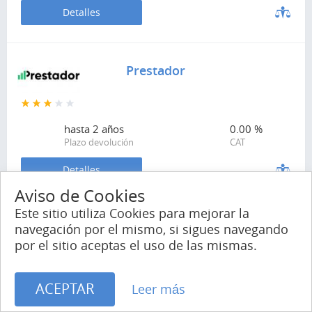
Detalles
Prestador
hasta
2 años
0.00 %
Plazo devolución
CAT
Detalles
Aviso de Cookies
Este sitio utiliza Cookies para mejorar la
Mepresta
navegación por el mismo, si sigues navegando
por el sitio aceptas el uso de las mismas.
ACEPTAR
hasta
3 años
0.00 %
Leer más
Plazo devolución
CAT