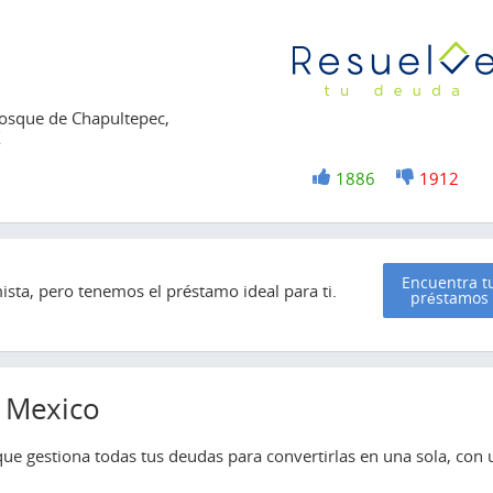
osque de Chapultepec,
X
+1
1886
-1
1912
Encuentra t
sta, pero tenemos el préstamo ideal para ti.
préstamos
 Mexico
e gestiona todas tus deudas para convertirlas en una sola, con 