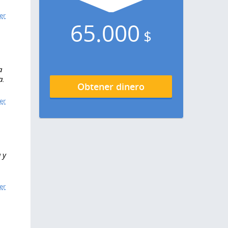
er
65.000
$
a
a.
Obtener dinero
er
 y
er