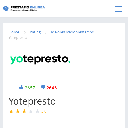
Pasar al contenido principal
Home
Rating
Mejores microprestamos
Yotepresto
+1
2657
-1
2646
Yotepresto
3.0