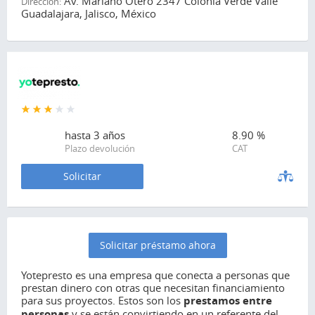
Av. Mariano Otero 2347 Colonia Verde Valle
Dirección:
Guadalajara, Jalisco, México
hasta
3 años
8.90 %
Plazo devolución
CAT
Solicitar
Solicitar préstamo ahora
Yotepresto es una empresa que conecta a personas que
prestan dinero con otras que necesitan financiamiento
para sus proyectos. Estos son los
prestamos entre
personas
y se están convirtiendo en un referente del