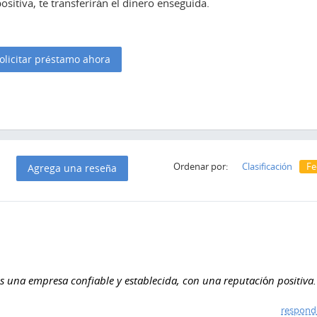
sitiva, te transferirán el dinero enseguida.
olicitar préstamo ahora
Ordenar por:
Clasificación
Fe
Agrega una reseña
s una empresa confiable y establecida, con una reputación positiva.
respond