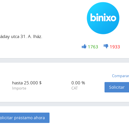
day utca 31. A. lház.
+1
1763
-1
1933
Compara
hasta
25.000
$
0.00 %
Solicitar
Importe
CAT
olicitar préstamo ahora