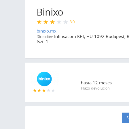
Binixo
3.0
binixo.mx
Infinsacom KFT, HU-1092 Budapest, Rá
Dirección:
fszt. 1
hasta
12 meses
Plazo devolución
S