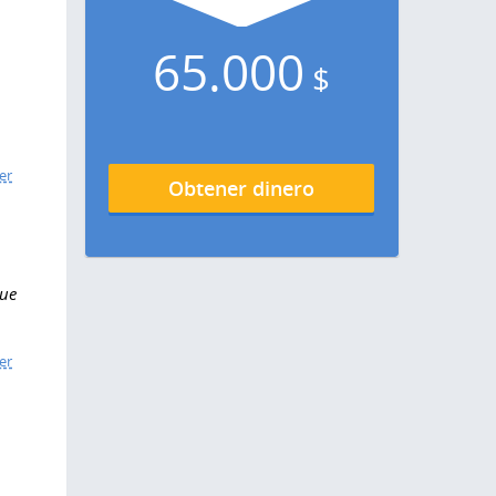
65.000
$
er
Obtener dinero
que
er