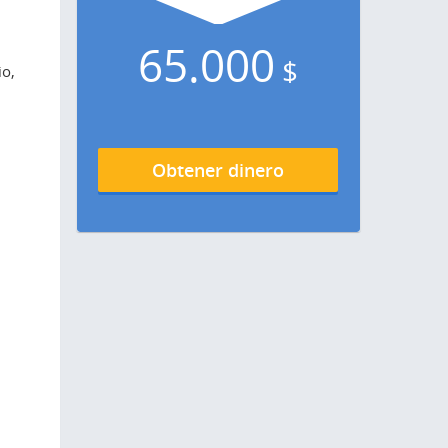
65.000
$
io,
Obtener dinero