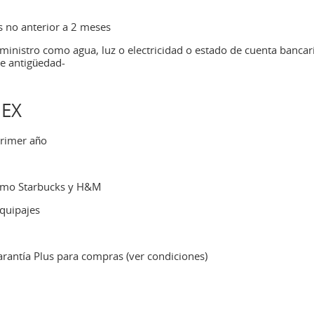
 no anterior a 2 meses
inistro como agua, luz o electricidad o estado de cuenta bancar
e antigüedad-
MEX
primer año
como Starbucks y H&M
quipajes
arantía Plus para compras (ver condiciones)