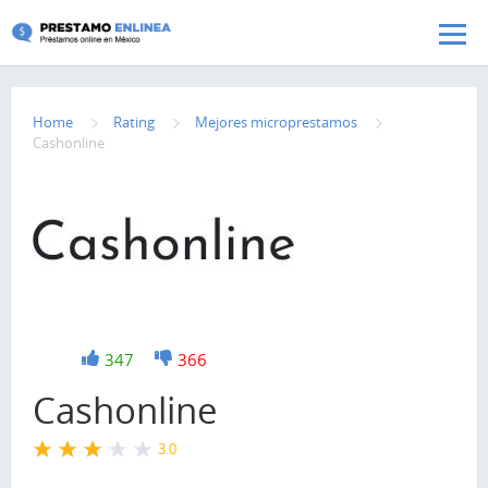
Pasar al contenido principal
Home
Rating
Mejores microprestamos
Cashonline
+1
347
-1
366
Cashonline
3.0