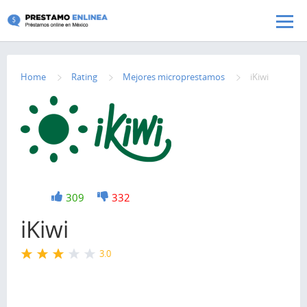
Pasar al contenido principal
Home
Rating
Mejores microprestamos
iKiwi
+1
309
-1
332
iKiwi
3.0