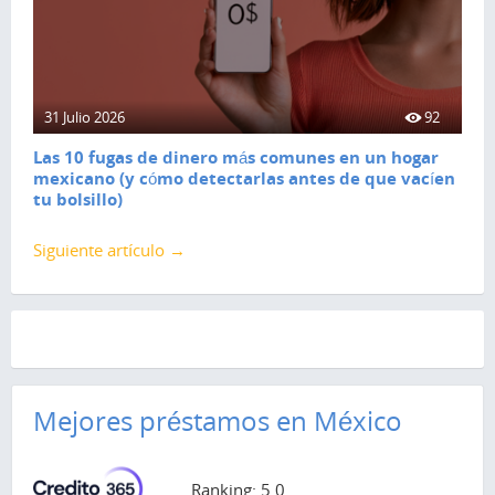
31 Julio 2026
92
Las 10 fugas de dinero más comunes en un hogar
mexicano (y cómo detectarlas antes de que vacíen
tu bolsillo)
Siguiente artículo →
Mejores préstamos en México
Ranking: 5.0