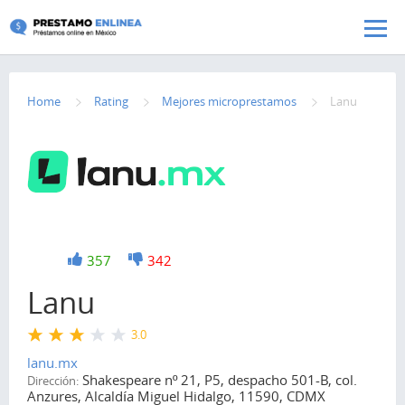
Pasar al contenido principal
Home
Rating
Mejores microprestamos
Lanu
+1
357
-1
342
Lanu
3.0
lanu.mx
Shakespeare nº 21, P5, despacho 501-B, col.
Dirección:
Anzures, Alcaldía Miguel Hidalgo, 11590, CDMX