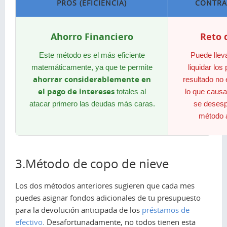
PROS (EFICIENCIA)
CONTRAS
Ahorro Financiero
Reto 
Este método es el más eficiente
Puede llev
matemáticamente, ya que te permite
liquidar lo
ahorrar considerablemente en
resultado no 
el pago de intereses
totales al
lo que caus
atacar primero las deudas más caras.
se desesp
método a
3.Método de copo de nieve
Los dos métodos anteriores sugieren que cada mes
puedes asignar fondos adicionales de tu presupuesto
para la devolución anticipada de los
préstamos de
efectivo
. Desafortunadamente, no todos tienen esta