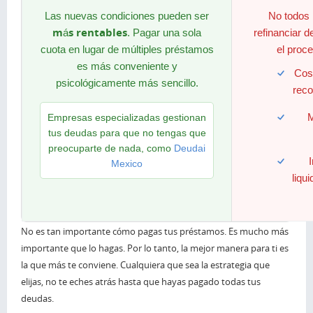
Las nuevas condiciones pueden ser
No todos 
más rentables
. Pagar una sola
refinanciar 
cuota en lugar de múltiples préstamos
el proc
es más conveniente y
Cos
psicológicamente más sencillo.
reco
M
Empresas especializadas gestionan
tus deudas para que no tengas que
preocuparte de nada, como
Deudai
I
Mexico
liqu
No es tan importante cómo pagas tus préstamos. Es mucho más
importante que lo hagas. Por lo tanto, la mejor manera para ti es
la que más te conviene. Cualquiera que sea la estrategia que
elijas, no te eches atrás hasta que hayas pagado todas tus
deudas.