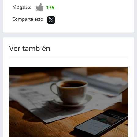
¡Vota
Me gusta
175
positivo!
Comparte esto
Ver también