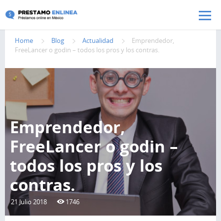
Pasar al contenido principal
Home
Blog
Actualidad
Emprendedor,
FreeLancer o godin – todos los pros y los contras.
Emprendedor,
FreeLancer o godin –
todos los pros y los
contras.
21 Julio 2018
1746