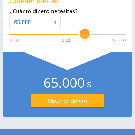
Obtener ofertas
¿Cuánto dinero necesitas?
$
1 000
50 000
100 000
65.000
$
Obtener dinero