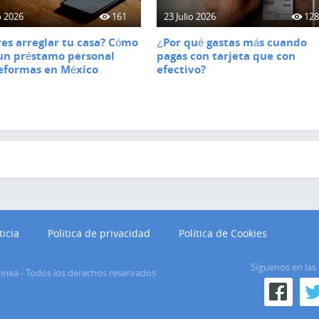
o 2026
161
23 Julio 2026
12
es arreglar tu casa? Cómo
¿Por qué gastas más cuando
un préstamo personal
pagas con tarjeta que con
eformas en México
efectivo?
ticia
Política de privacidad
Política de Cookies
Síguenos en las 
inea
-
Todos los derechos reservados