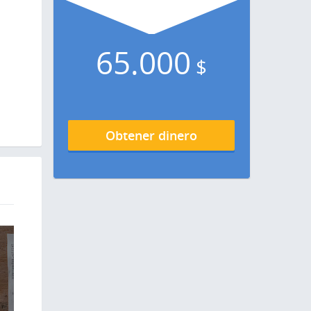
65.000
$
Obtener dinero