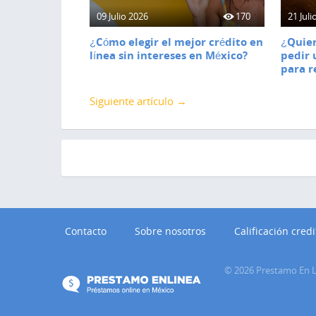
09 Julio 2026
170
21 Juli
¿Cómo elegir el mejor crédito en
¿Quier
línea sin intereses en México?
pedir 
para r
Siguiente artículo →
Contacto
Sobre nosotros
Calificación credi
©
2026
Prestamo En L