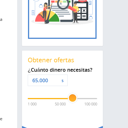
na
Obtener ofertas
¿Cuánto dinero necesitas?
$
1 000
50 000
100 000
de