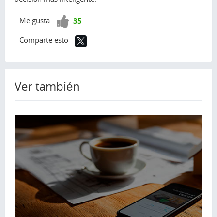
¡Vota
Me gusta
35
positivo!
Comparte esto
Ver también