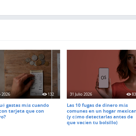
o 2026
132
31 Julio 2026
8
ué gastas más cuando
Las 10 fugas de dinero más
con tarjeta que con
comunes en un hogar mexica
vo?
(y cómo detectarlas antes de
que vacíen tu bolsillo)