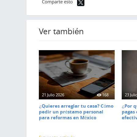
Comparte esto
Ver también
21 Julio 2026
168
23 Juli
¿Quieres arreglar tu casa? Cómo
¿Por q
pedir un préstamo personal
pagas 
para reformas en México
efecti