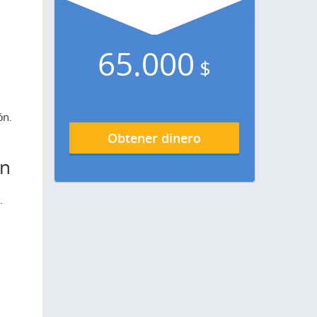
65.000
$
ón.
Obtener dinero
ón
.