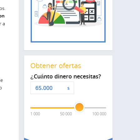
os.
son
r a
Obtener ofertas
¿Cuánto dinero necesitas?
ue
o
$
1 000
50 000
100 000