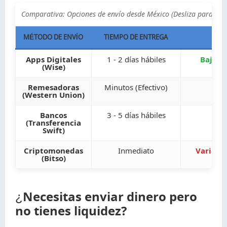
Comparativa: Opciones de envío desde México (Desliza para ve
MÉTODO DE ENVÍO
TIEMPO DE ENTREGA
CO
Apps Digitales
1 - 2 días hábiles
Bajo (T
(Wise)
Remesadoras
Minutos (Efectivo)
M
(Western Union)
Bancos
3 - 5 días hábiles
Alt
(Transferencia
Swift)
Criptomonedas
Inmediato
Variable
(Bitso)
¿Necesitas enviar dinero pero
no tienes liquidez?