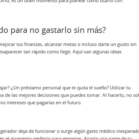
ecibirlo, es un buen momento para planear cómo usarlo con
do para no gastarlo sin más?
ejorar tus finanzas, alcanzar metas o incluso darte un gusto sin
desaparecer tan rápido como llegó. Aquí van algunas ideas
ajar? ¿Un préstamo personal que te quita el sueño? Utilizar tu
na de las mejores decisiones que puedes tomar. Al hacerlo, no so
los intereses que pagarías en el futuro.
igerador deja de funcionar o surge algún gasto médico inesperad
 es el momento perfecto para empezar. Aparta una parte de tu