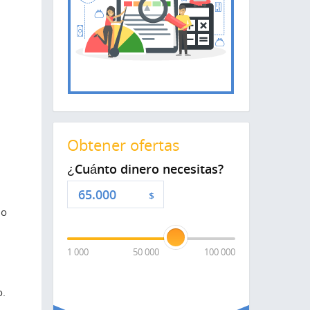
Obtener ofertas
¿Cuánto dinero necesitas?
$
lo
1 000
50 000
100 000
o.