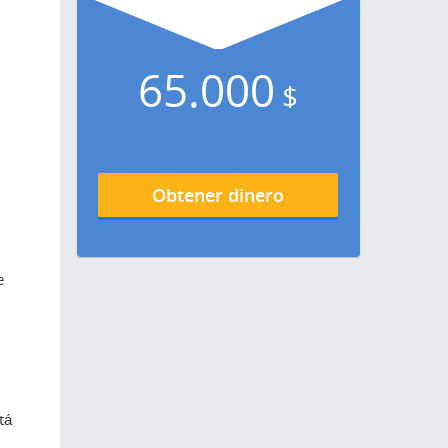
65.000
$
Obtener dinero
e
n
tá