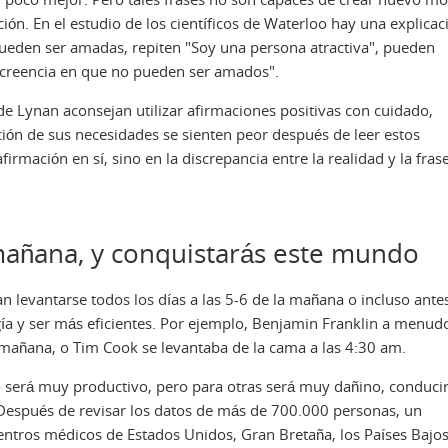
ión. En el estudio de los científicos de Waterloo hay una explicac
 pueden ser amadas, repiten "Soy una persona atractiva", pueden
su creencia en que no pueden ser amados".
 de Lynan aconsejan utilizar afirmaciones positivas con cuidado,
ción de sus necesidades se sienten peor después de leer estos
firmación en sí, sino en la discrepancia entre la realidad y la fras
 mañana, y conquistarás este mundo
 levantarse todos los días a las 5-6 de la mañana o incluso ante
gía y ser más eficientes. Por ejemplo, Benjamin Franklin a menud
la mañana, o Tim Cook se levantaba de la cama a las 4:30 am.
o será muy productivo, pero para otras será muy dañino, conduci
Después de revisar los datos de más de 700.000 personas, un
entros médicos de Estados Unidos, Gran Bretaña, los Países Bajos