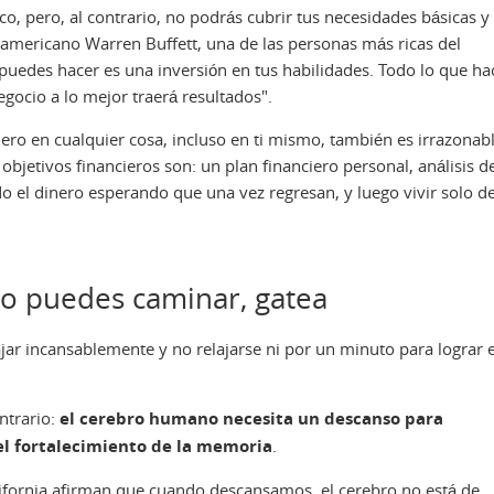
ico, pero, al contrario, no podrás cubrir tus necesidades básicas y
americano Warren Buffett, una de las personas más ricas del
puedes hacer es una inversión en tus habilidades. Todo lo que ha
egocio a lo mejor traerá resultados".
ero en cualquier cosa, incluso en ti mismo, también es irrazonabl
bjetivos financieros son: un plan financiero personal, análisis d
do el dinero esperando que una vez regresan, y luego vivir solo d
No puedes caminar, gatea
r incansablemente y no relajarse ni por un minuto para lograr e
ntrario:
el cerebro humano necesita un descanso para
el fortalecimiento de la memoria
.
alifornia afirman que cuando descansamos, el cerebro no está de