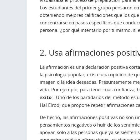
visualizaba el proceso de preparación para el
Los estudiantes del primer grupo pensaron en
obteniendo mejores calificaciones que los que v
concentrarse en pasos específicos que conducen
persona: ¿por qué intentarlo por ti mismo, si e
2. Usa afirmaciones positi
La afirmación es una declaración positiva cort
la psicología popular, existe una opinión de q
imagen o la idea deseadas. Presuntamente mej
vida. Por ejemplo, para tener más confianza, ha
éxito
". Uno de los partidarios del método es u
Hal Elrod, que propone repetir afirmaciones 
De hecho, las afirmaciones positivas no son 
pensamientos negativos o huir de los sentimie
apoyan solo a las personas que ya se sienten se
autoestima repitan afirmaciones, se sienten u