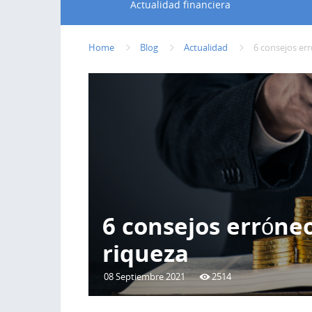
Actualidad financiera
Home
Blog
Actualidad
6 consejos err
6 consejos erróneo
riqueza
08 Septiembre 2021
2514