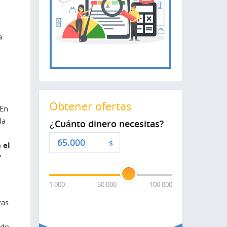
a
Obtener ofertas
 En
la
¿Cuánto dinero necesitas?
$
 el
”
1 000
50 000
100 000
vas
odo