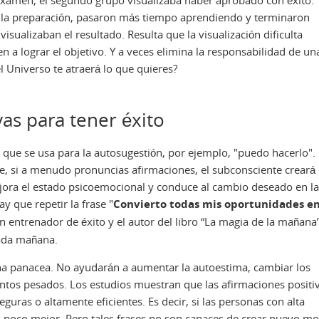
 examen, el segundo grupo visualizaba haber aprobado con éxito.
 la preparación, pasaron más tiempo aprendiendo y terminaron
isualizaban el resultado. Resulta que la visualización dificulta
 a lograr el objetivo. Y a veces elimina la responsabilidad de un
l Universo te atraerá lo que quieres?
vas para tener éxito
a que se usa para la autosugestión, por ejemplo, "puedo hacerlo".
ue, si a menudo pronuncias afirmaciones, el subconsciente creará 
ora el estado psicoemocional y conduce al cambio deseado en la
y que repetir la frase "
Convierto todas mis oportunidades en
n entrenador de éxito y el autor del libro “La magia de la mañana
cada mañana.
una panacea. No ayudarán a aumentar la autoestima, cambiar los
ntos pesados. Los estudios muestran que las afirmaciones positi
guras o altamente eficientes. Es decir, si las personas con alta
n poco mejor. Pero tales frases no son capaces de crear nuevo m