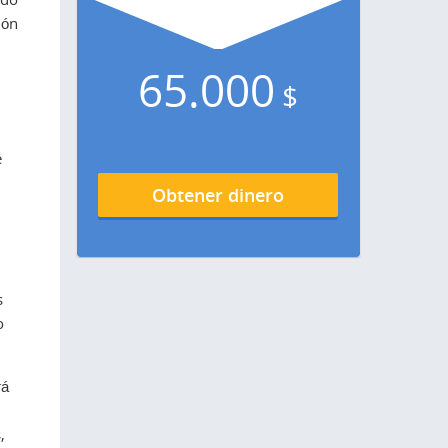
ión
65.000
$
e
Obtener dinero
s
o
rá
,