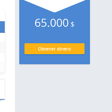
65.000
$
Obtener dinero