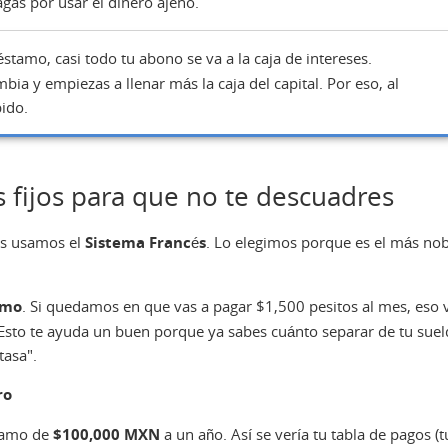
agas por usar el dinero ajeno.
éstamo, casi todo tu abono se va a la caja de intereses.
ia y empiezas a llenar más la caja del capital. Por eso, al
pido.
s fijos para que no te descuadres
es usamos el
Sistema Francés
. Lo elegimos porque es el más nob
smo
. Si quedamos en que vas a pagar $1,500 pesitos al mes, eso 
. Esto te ayuda un buen porque ya sabes cuánto separar de tu sue
tasa".
ro
tamo de
$100,000 MXN
a un año. Así se vería tu tabla de pagos (t