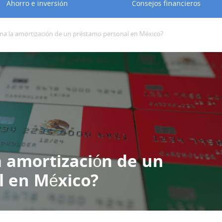
Ahorro e inversión
Consejos financieros
a la amortización de un préstamo personal en México?
 amortización de un
l en México?