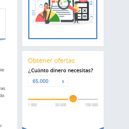
Obtener ofertas
le
¿Cuánto dinero necesitas?
$
vas
ldo
1 000
50 000
100 000
u