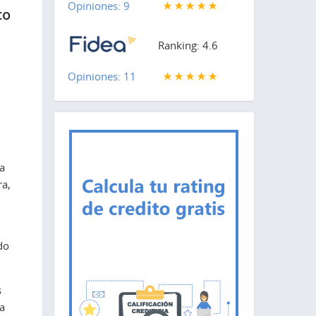
Opiniones: 9
to
a
Ranking: 4.6
Opiniones: 11
a
ra,
do
s
a