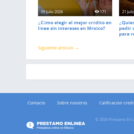
09 Julio 2026
171
21 Juli
¿Cómo elegir el mejor crédito en
¿Quier
línea sin intereses en México?
pedir 
para r
Siguiente artículo →
Contacto
Sobre nosotros
Calificación credi
©
2026
Prestamo En L