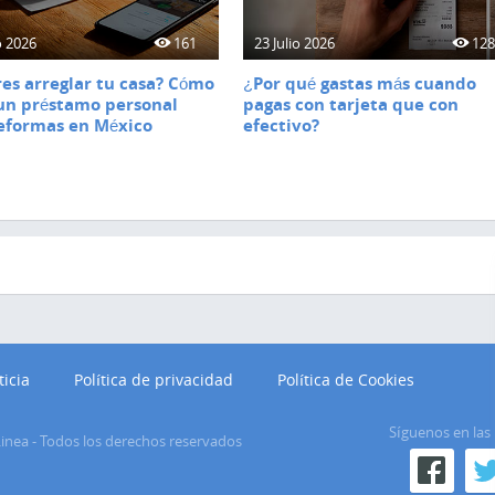
o 2026
161
23 Julio 2026
12
es arreglar tu casa? Cómo
¿Por qué gastas más cuando
un préstamo personal
pagas con tarjeta que con
eformas en México
efectivo?
ticia
Política de privacidad
Política de Cookies
Síguenos en las 
inea
-
Todos los derechos reservados