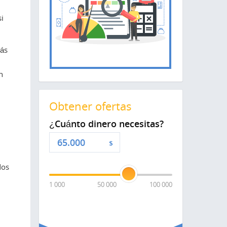
si
más
n
Obtener ofertas
¿Cuánto dinero necesitas?
$
dos
1 000
50 000
100 000