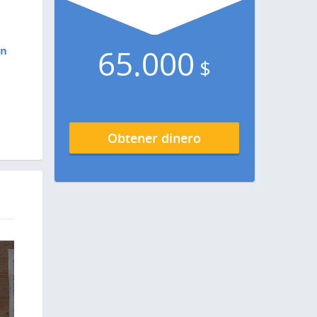
65.000
en
$
Obtener dinero