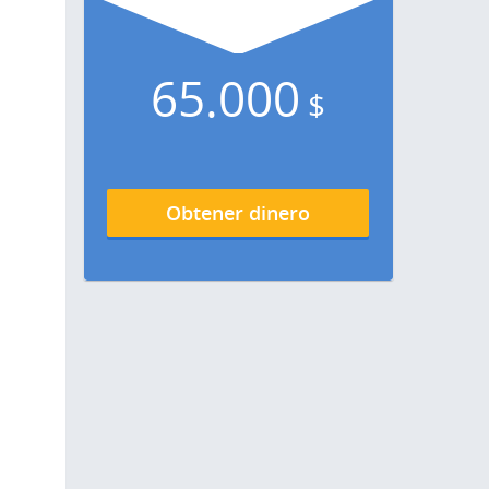
65.000
$
Obtener dinero