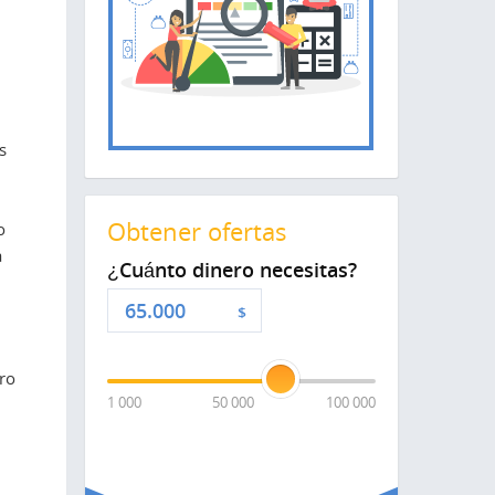
s
Obtener ofertas
o
a
¿Cuánto dinero necesitas?
$
ro
1 000
50 000
100 000