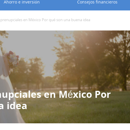
Ahorro e inversión
Consejos financieros
 prenupciales en México Por qué son una buena idea
nupciales en México Por
a idea