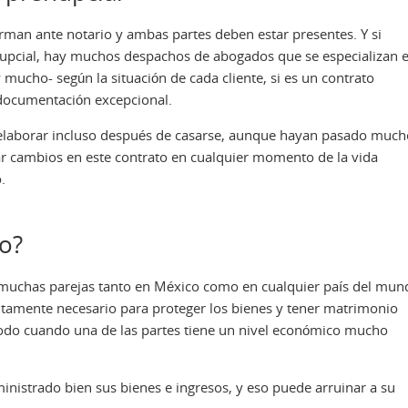
irman ante notario y ambas partes deben estar presentes. Y si
enupcial, hay muchos despachos de abogados que se especializan 
y mucho- según la situación de cada cliente, si es un contrato
r documentación excepcional.
 elaborar incluso después de casarse, aunque hayan pasado much
ar cambios en este contrato en cualquier momento de la vida
.
to?
 muchas parejas tanto en México como en cualquier país del mun
utamente necesario para proteger los bienes y tener matrimonio
 todo cuando una de las partes tiene un nivel económico mucho
nistrado bien sus bienes e ingresos, y eso puede arruinar a su