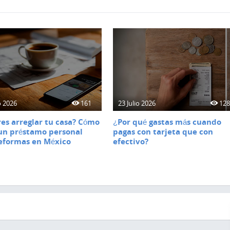
o 2026
161
23 Julio 2026
12
es arreglar tu casa? Cómo
¿Por qué gastas más cuando
un préstamo personal
pagas con tarjeta que con
eformas en México
efectivo?