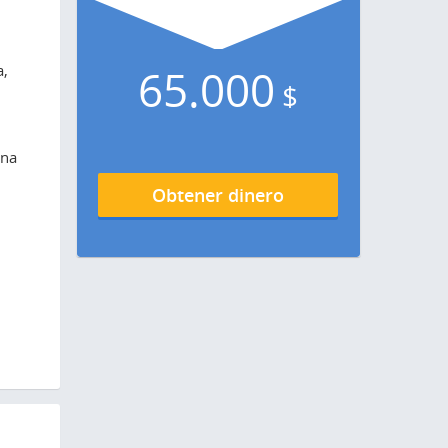
a,
65.000
$
una
Obtener dinero