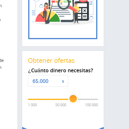
n
a
Obtener ofertas
de
n
¿Cuánto dinero necesitas?
$
1 000
50 000
100 000