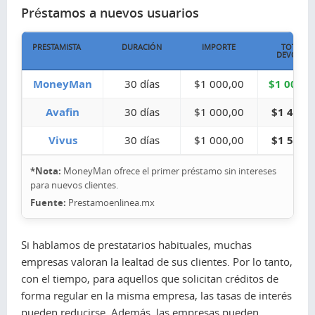
Préstamos a nuevos usuarios
PRESTAMISTA
DURACIÓN
IMPORTE
TOTAL A
DEVOLVE
MoneyMan
30 días
$1 000,00
$1 000,0
Avafin
30 días
$1 000,00
$1 462,
Vivus
30 días
$1 000,00
$1 574,
*Nota:
MoneyMan ofrece el primer préstamo sin intereses
para nuevos clientes.
Fuente:
Prestamoenlinea.mx
Si hablamos de prestatarios habituales, muchas
empresas valoran la lealtad de sus clientes. Por lo tanto,
con el tiempo, para aquellos que solicitan créditos de
forma regular en la misma empresa, las tasas de interés
pueden reducirse. Además, las empresas pueden