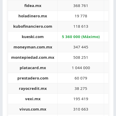
fidea.mx
368 761
holadinero.mx
19 778
kubofinanciero.com
118 613
kueski.com
5 360 000 (Máximo)
moneyman.com.mx
347 445
montepiedad.com.mx
508 251
platacard.mx
1 044 000
prestadero.com
60 079
rayocredit.mx
38 275
vexi.mx
195 419
vivus.com.mx
310 663