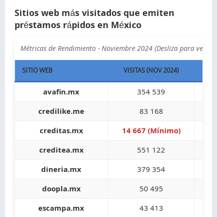
Sitios web más visitados que emiten
préstamos rápidos en México
Métricas de Rendimiento - Noviembre 2024 (Desliza para ver m
SITIO WEB
VISITAS (NOV 2024)
TASA
avafin.mx
354 539
credilike.me
83 168
creditas.mx
14 667 (Mínimo)
creditea.mx
551 122
dineria.mx
379 354
doopla.mx
50 495
21,
escampa.mx
43 413