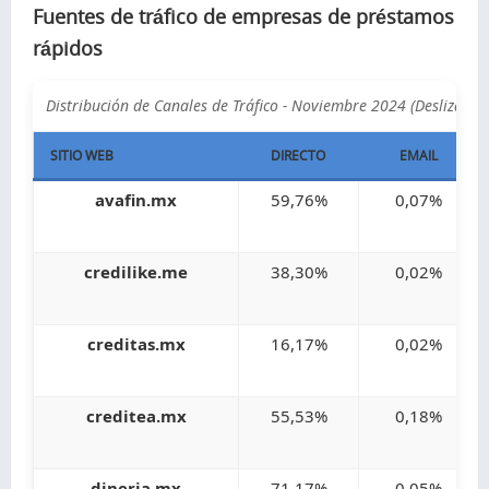
Fuentes de tráfico de empresas de préstamos
rápidos
Distribución de Canales de Tráfico - Noviembre 2024 (Desliza p
SITIO WEB
DIRECTO
EMAIL
avafin.mx
59,76%
0,07%
credilike.me
38,30%
0,02%
creditas.mx
16,17%
0,02%
creditea.mx
55,53%
0,18%
dineria.mx
71,17%
0,05%