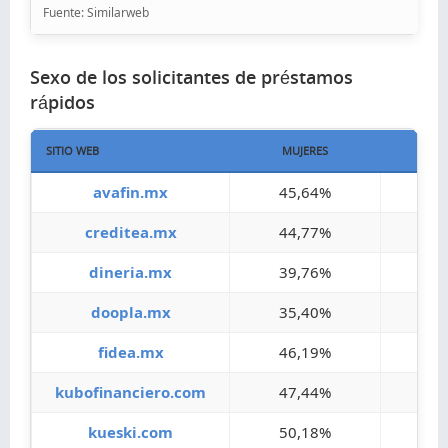
Fuente: Similarweb
Sexo de los solicitantes de préstamos
rápidos
SITIO WEB
MUJERES
HO
avafin.mx
45,64%
54
creditea.mx
44,77%
55
dineria.mx
39,76%
60
doopla.mx
35,40%
64
fidea.mx
46,19%
53
kubofinanciero.com
47,44%
52
kueski.com
50,18%
49