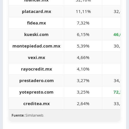
platacard.mx
11,11%
32,07%
fidea.mx
7,32%
-
kueski.com
6,15%
46,08%
montepiedad.com.mx
5,39%
30,35%
vexi.mx
4,66%
-
rayocredit.mx
4,10%
-
prestadero.com
3,27%
34,90%
yotepresto.com
3,25%
72,20%
creditea.mx
2,64%
33,36%
Fuente:
Similarweb.