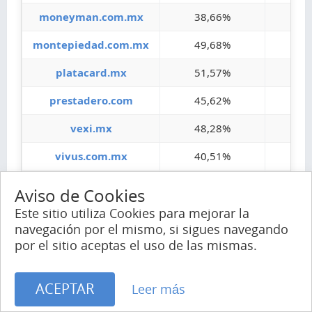
moneyman.com.mx
38,66%
61
montepiedad.com.mx
49,68%
50
platacard.mx
51,57%
48
prestadero.com
45,62%
54
vexi.mx
48,28%
51
vivus.com.mx
40,51%
59
yotepresto.com
38,37%
61
Aviso de Cookies
Este sitio utiliza Cookies para mejorar la
Fuente:
Similarweb
navegación por el mismo, si sigues navegando
por el sitio aceptas el uso de las mismas.
¡Vota
Me gusta
47
positivo!
ACEPTAR
Comparte esto
Leer más