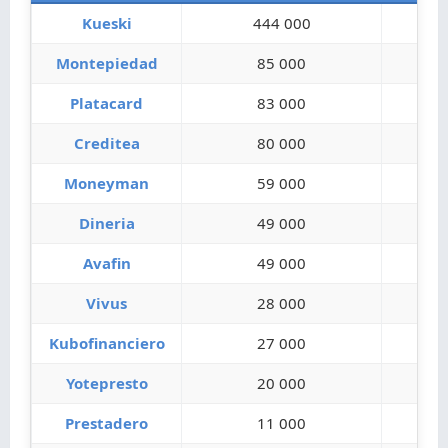
Kueski
444 000
Montepiedad
85 000
Platacard
83 000
Creditea
80 000
Moneyman
59 000
Dineria
49 000
Avafin
49 000
Vivus
28 000
Kubofinanciero
27 000
Yotepresto
20 000
Prestadero
11 000