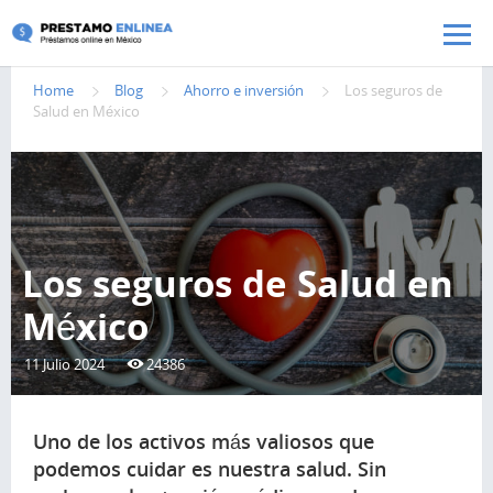
Pasar al contenido principal
Home
Blog
Ahorro e inversión
Los seguros de
Salud en México
Los seguros de Salud en
México
11 Julio 2024
24386
Uno de los activos más valiosos que
podemos cuidar es nuestra salud. Sin