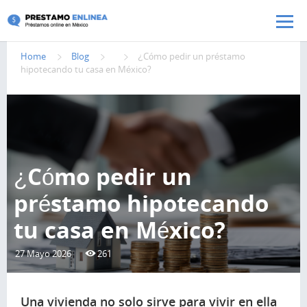
Pasar al contenido principal
Home
Blog
¿Cómo pedir un préstamo
hipotecando tu casa en México?
¿Cómo pedir un
préstamo hipotecando
tu casa en México?
27 Mayo 2026
261
Una vivienda no solo sirve para vivir en ella