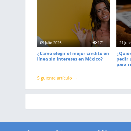
09 Julio 2026
171
21 Juli
¿Cómo elegir el mejor crédito en
¿Quier
línea sin intereses en México?
pedir 
para r
Siguiente artículo →