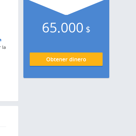
65.000
$
a
 la
Obtener dinero