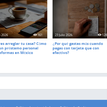
o 2026
161
23 Julio 2026
12
es arreglar tu casa? Cómo
¿Por qué gastas más cuando
un préstamo personal
pagas con tarjeta que con
eformas en México
efectivo?