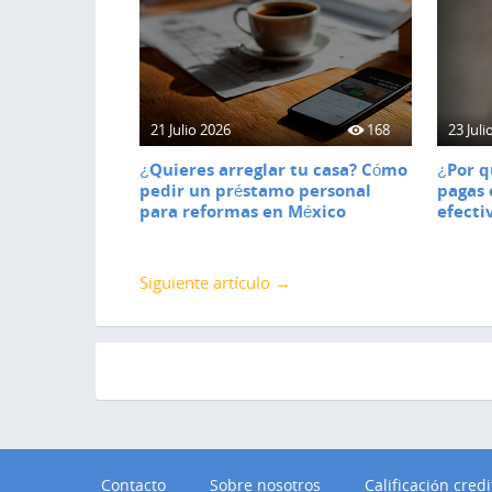
21 Julio 2026
168
23 Juli
¿Quieres arreglar tu casa? Cómo
¿Por q
pedir un préstamo personal
pagas 
para reformas en México
efecti
Siguiente artículo →
Contacto
Sobre nosotros
Calificación credi