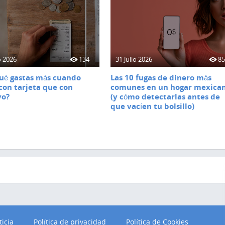
o 2026
134
31 Julio 2026
8
ué gastas más cuando
Las 10 fugas de dinero más
con tarjeta que con
comunes en un hogar mexica
vo?
(y cómo detectarlas antes de
que vacíen tu bolsillo)
ticia
Política de privacidad
Política de Cookies