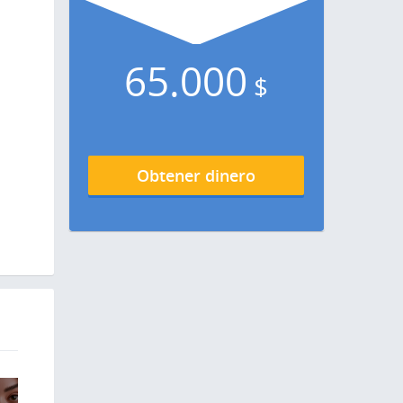
65.000
$
Obtener dinero