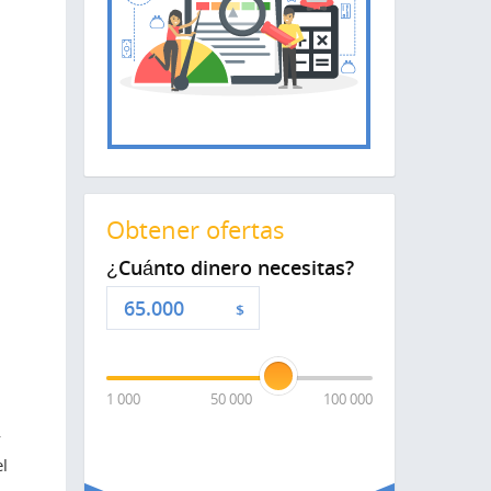
Obtener ofertas
¿Cuánto dinero necesitas?
$
1 000
50 000
100 000
y
el